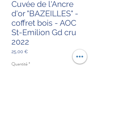
Cuvée de l'Ancre
d'or "BAZEILLES" -
coffret bois - AOC
St-Emilion Gd cru
2022
Prix
25,00 €
Quantité
*
Ajouter au panier
Saint Emilion Grand Cru 2022
(visuel en cours de modification)
75cl, 14 % vol.